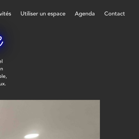
vités
Utiliser un espace
Agenda
Contact
e
el
on
ble,
ux.