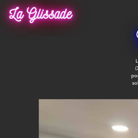
La Glissade
L
(
por
so