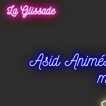
La Glissade
Asid Animés 
m