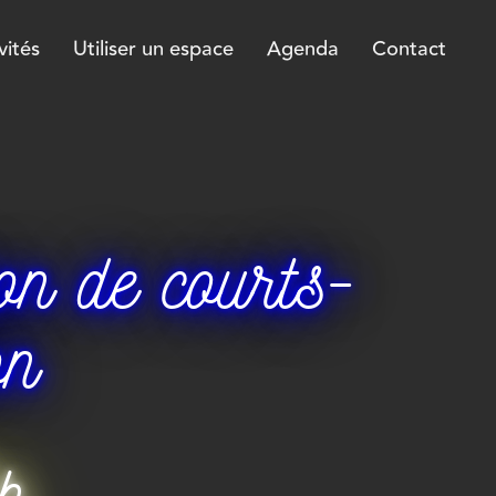
vités
Utiliser un espace
Agenda
Contact
on de courts-
on
h